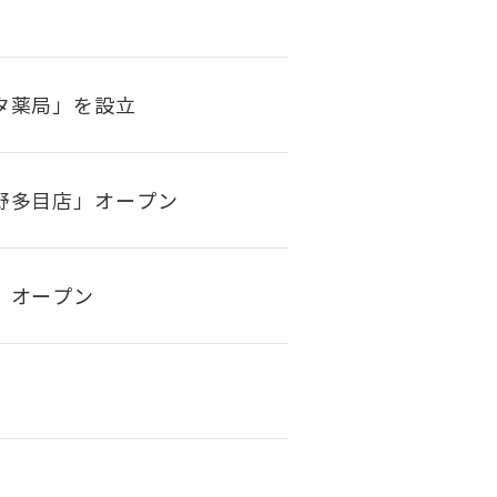
タ薬局」を設立
野多目店」オープン
」オープン