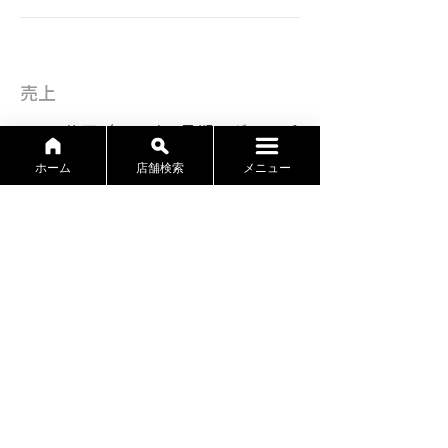
売上
217.2億円（2023年4月期：グループ
計）
ホーム
店舗検索
メニュー
医院開業支援を行っていま
す。
医院開業なら、タケシタ調剤薬局
にご相談ください。開業物件情報
だけでなく、税務や設計・建築と