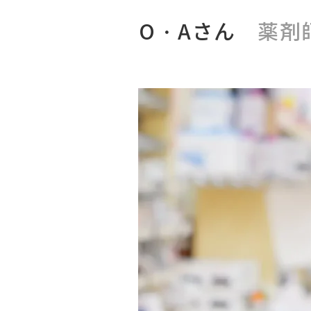
O・Aさん
薬剤