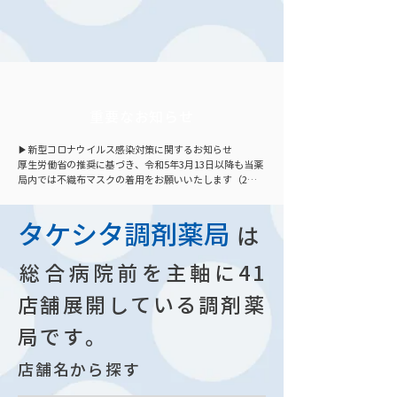
重要なお知らせ
▶新型コロナウイルス感染対策に関するお知らせ

厚生労働省の推奨に基づき、令和5年3月13日以降も当薬
局内では不織布マスクの着用をお願いいたします（2歳
未満の幼児を除く）。 皆様の安心・安全のため、ご理解
とご協力をお願いいたします。
タケシタ調剤薬局
は
​総合病院前を主軸に
41
店舗展開している調剤薬
局です。
店舗名から探す