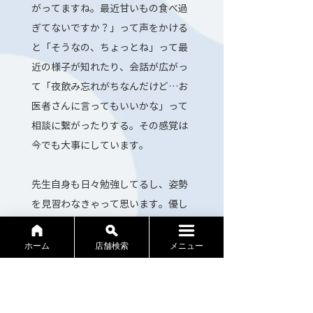
がってますね。最近甘いもの食べ過
ぎてないですか？」って声をかける
と「そうなの、ちょっとね」って最
近の様子が知れたり、会話が広がっ
て「夜飲み忘れがちなんだけど…お
医者さんに言ってもいいかな」って
相談に繋がったりする。その感覚は
今でも大事にしています。
先生自身も日々勉強してるし、姿勢
を見習わなきゃって思います。優し
いだけじゃなくて、先発が覚えられ
ず、一緒に頑張って覚えたのも、今
ホーム
店舗検索
メニュー
ではいい思い出。先生は教えるだけ
じゃなくて『自分で考えさせる』こ
とをしてくれたのが、今の自分の力