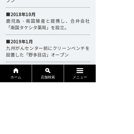
プン
■2018年10月
鹿児島・南国殖産と提携し、合弁会社
「南国タケシタ薬局」を設立。
■2019年1月
九州がんセンター前にクリーンベンチを
設置した「野多目店」オープン
■2019年2月
神奈川県に初出店。「横浜弥生台店」オ
ホーム
店舗検索
メニュー
ープン
■2019年12月
東京都に初出店。「三鷹店」オープン