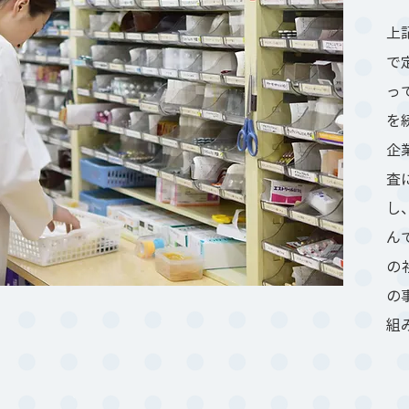
上
で
っ
を
企
査
し
ん
の
の
組