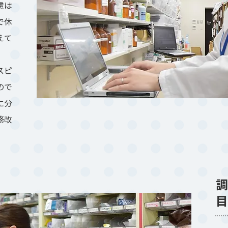
めに
慮は
で休
えて
スピ
ので
に分
務改
。
調
目