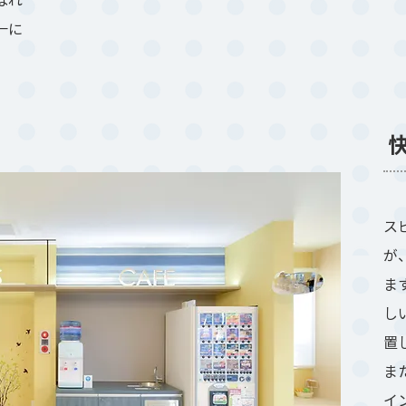
一に
ス
が
ま
し
置
ま
イ