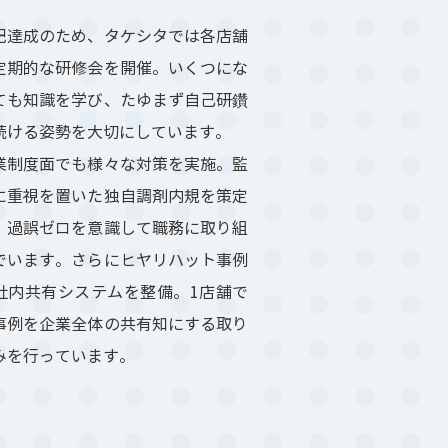
記達成のため、タケシタでは各店舗
定期的な研修会を開催。いくつにな
ても知識を学び、たゆまず自己研鑽
続ける姿勢を大切にしています。
業制度面でも様々な対策を実施。監
に重視を置いた独自調剤内規を策定
、過誤ゼロを意識して職務に取り組
でいます。さらにヒヤリハット事例
社内共有システムを整備。1店舗で
事例を企業全体の共有知にする取り
みを行っています。