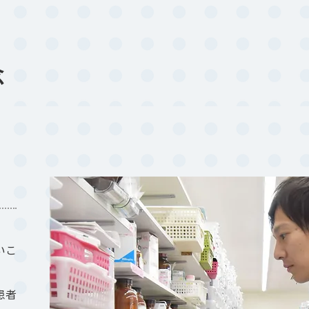
念
「患者さまのための、患者さ
すべての行動が、この理念か
いこ
気持ちに寄り添って
考え
る
調剤過誤
その1秒を
患者さ
患者
して