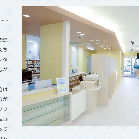
の患
たち
シタ
心が
合は
行が
ソフ
視野
って
ばれ