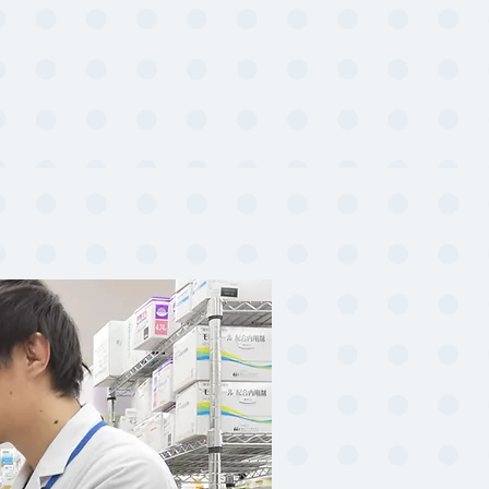
ま中心の薬局」
ら始まります。
「ゼロ」
を
目指
まのた