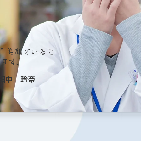
”笑顔でいるこ
います。
​田中 玲奈