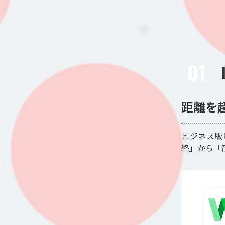
01
距離を
ビジネス版
絡」から「