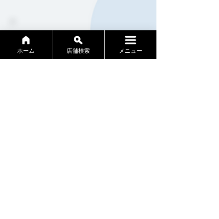
06
システム機器導入
ホーム
店舗検索
メニュー
いろんな機器に触れてみたい
当社では薬歴の電子化を推進。ほかに
も各分野に特化したシステム機器を積
極的に導入し「業務の効率化」を行っ
ています。