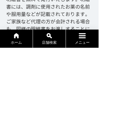
書には、調剤に使用されたお薬の名前
や服用量などが記載されております。
ご家族など代理の方が会計される場合
も、同様の明細書をお渡しすることに
なりますので、明細書の発行を希望さ
れない場合は、お手数ですが会計時に
ホーム
店舗検索
メニュー
お知らせください。
・医療情報取得加算
当グループの薬局では、オンライン資
格確認システムを導入しております。
患者さまにご同意いただいたうえで、
診療歴や服用薬、特定健診の結果など
の診療に必要な情報を同システムを通
じて確認・活用し、適切な調剤を行っ
ております
・保険外負担額について
└容器代：当グループの薬局では、シ
ロップや軟膏等の容器代は頂いており