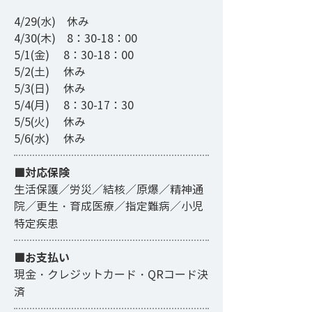
4/29(水) 休み
4/30(木) 8：30-18：00
5/1(金) 8：30-18：00
5/2(土) 休み
5/3(日) 休み
5/4(月) 8：30-17：30
5/5(火) 休み
5/6(水) 休み
■対応保険
生活保護／労災／結核／原爆／精神通
院／更生・育成医療／指定難病／小児
特定疾患
■お支払い
現金・クレジットカード・QRコード決
済