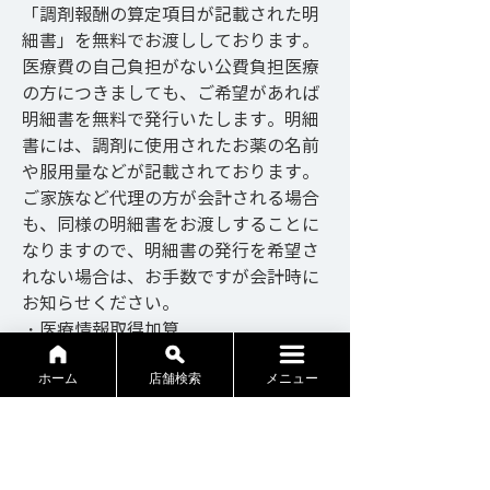
「調剤報酬の算定項目が記載された明
細書」を無料でお渡ししております。
医療費の自己負担がない公費負担医療
の方につきましても、ご希望があれば
明細書を無料で発行いたします。明細
書には、調剤に使用されたお薬の名前
や服用量などが記載されております。
ご家族など代理の方が会計される場合
も、同様の明細書をお渡しすることに
なりますので、明細書の発行を希望さ
れない場合は、お手数ですが会計時に
お知らせください。
・医療情報取得加算
当グループの薬局では、オンライン資
格確認システムを導入しております。
ホーム
店舗検索
メニュー
患者さまにご同意いただいたうえで、
診療歴や服用薬、特定健診の結果など
の診療に必要な情報を同システムを通
じて確認・活用し、適切な調剤を行っ