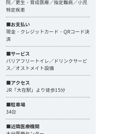
院／更生・育成医療／指定難病／小児
特定疾患
■お支払い
現金・クレジットカード・QRコード決
済
■サービス
バリアフリートイレ／ドリンクサービ
ス／オストメイト設備
​■アクセス
JR「大在駅」より徒歩15分
■駐車場
34台
■近隣医療機関
大分医療センター