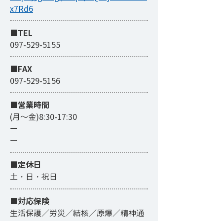
x7Rd6
■TEL
097-529-5155
■FAX
097-529-5156
​■営業時間
(月～金)8:30-17:30
ー
ー
■定休日
土・日・祝日
■対応保険
生活保護／労災／結核／原爆／精神通