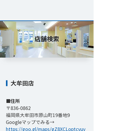
店舗検索
大牟田店
​■住所
〒836-0862
福岡県大牟田市原山町19番地9
​Googleマップでみる→
https://goo.gl/maps/gZ8XCLoptcyuy