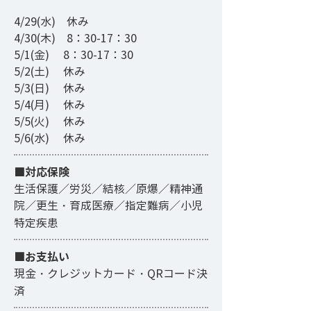
4/29(水) 休み
4/30(木) 8：30-17：30
5/1(金) 8：30-17：30
5/2(土) 休み
5/3(日) 休み
5/4(月) 休み
5/5(火) 休み
5/6(水) 休み
■対応保険
生活保護／労災／結核／原爆／精神通
院／更生・育成医療／指定難病／小児
特定疾患
■お支払い
現金・クレジットカード・QRコード決
済