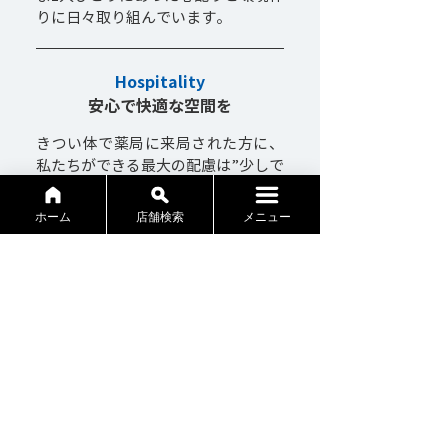
りに日々取り組んでいます。
Hospitality
安心で快適な空間を
きつい体で薬局に来局された方に、
私たちができる最大の配慮は”少しで
も早くご自宅で休める時間を提供す
ること”だと考えています。常に患者
ホーム
店舗検索
メニュー
さまの立場に立ち「いま何をしても
らえたら嬉しいか」をスタッフ1人ひ
とりが考え、率先して行動すること
を大切にしています。
タケシタの特徴をみる >